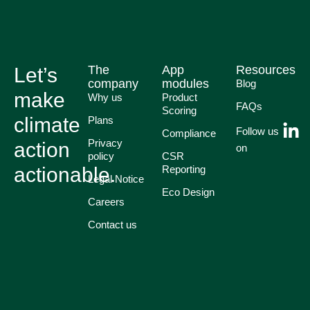
The
App
Resources
Let’s
company
modules
Blog
make
Why us
Product
FAQs
Scoring
climate
Plans
Follow us
Compliance
Privacy
action
on
policy
CSR
actionable.
Reporting
Legal Notice
Eco Design
Careers
Contact us